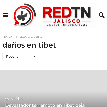
HOME
daños en tibet
daños en tibet
Recent
19
0
Devastador terremoto en Tíbet deja