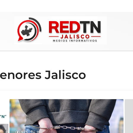
enores Jalisco
573
0