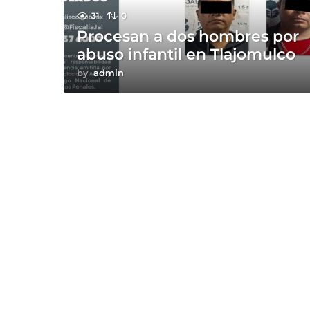
31
0
Procesan a dos hombres por
abuso infantil en Tlajomulco
by
admin