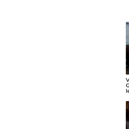
V
G
l