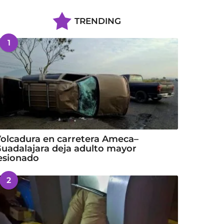
TRENDING
1
olcadura en carretera Ameca–
uadalajara deja adulto mayor
esionado
2