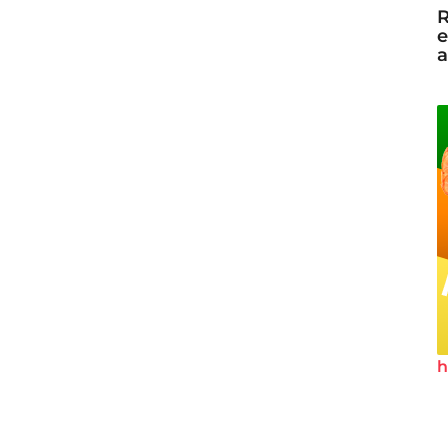
R
e
a
h