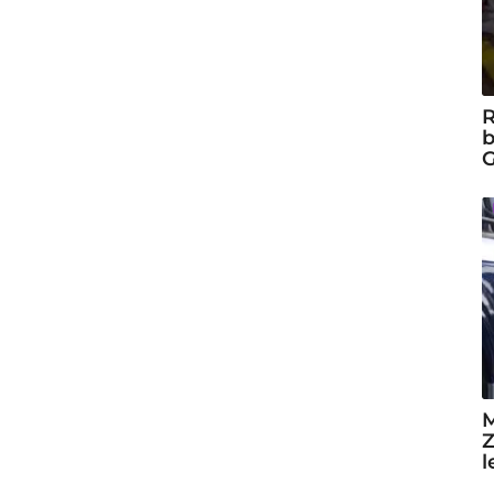
R
b
G
M
Z
l