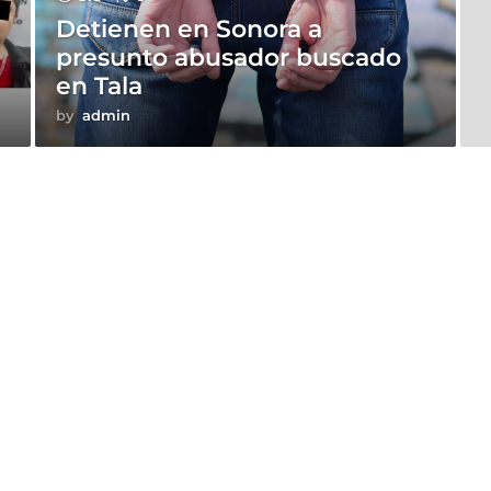
Detienen en Sonora a
presunto abusador buscado
en Tala
by
admin