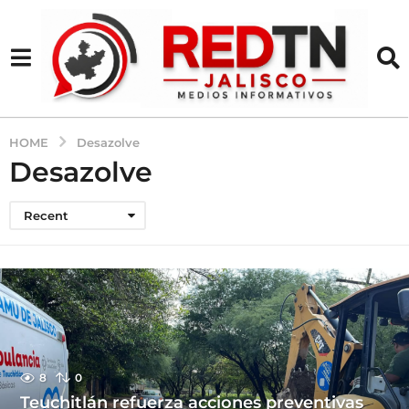
HOME
Desazolve
Desazolve
Recent
8
0
Teuchitlán refuerza acciones preventivas