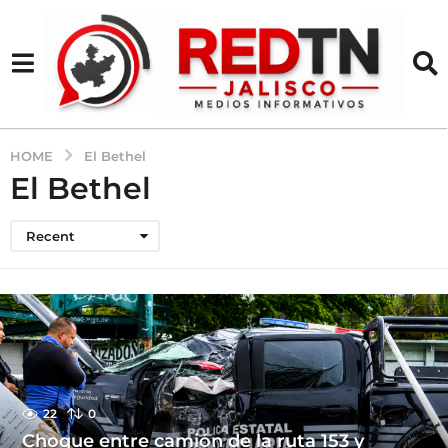
HOME
El Bethel
El Bethel
Recent
22
0
Choque entre camión de la ruta 153 y