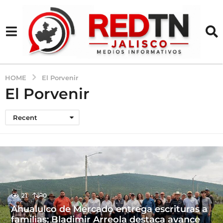
HOME
El Porvenir
El Porvenir
Recent
21
0
Ahualulco de Mercado entrega escrituras a
familias; Bladimir Arreola destaca avance