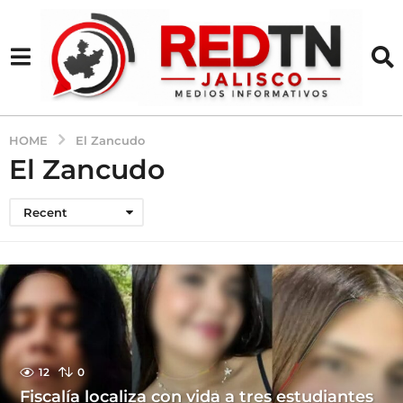
HOME
El Zancudo
El Zancudo
Recent
12
0
Fiscalía localiza con vida a tres estudiantes