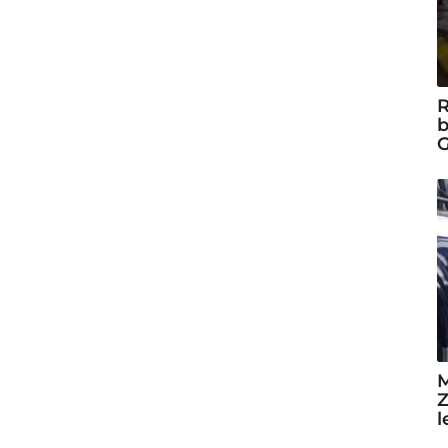
R
b
G
M
Z
l