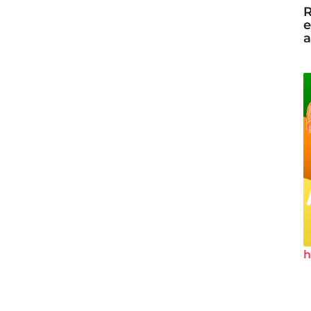
R
e
a
h