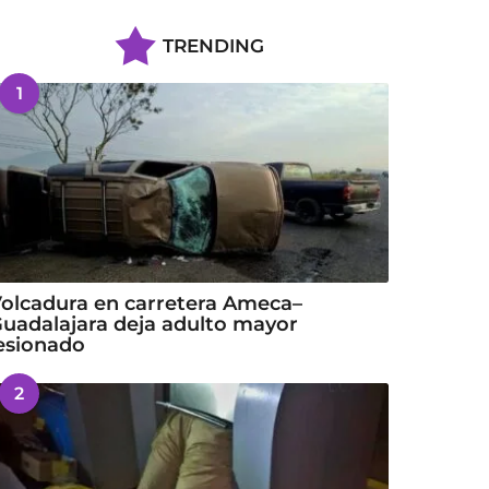
TRENDING
1
olcadura en carretera Ameca–
uadalajara deja adulto mayor
esionado
2