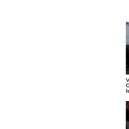
V
G
l