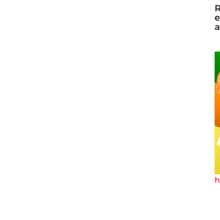
R
e
a
h