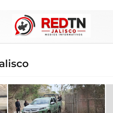
alisco
64
0