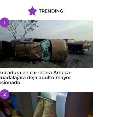
TRENDING
1
olcadura en carretera Ameca–
uadalajara deja adulto mayor
esionado
2