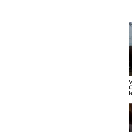
V
G
l