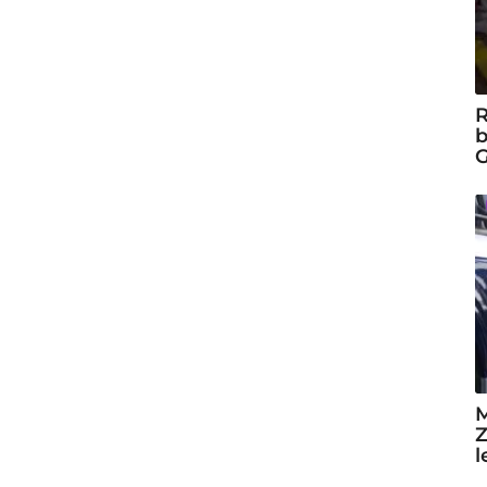
R
b
G
M
Z
l