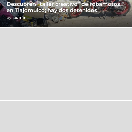
Descubren “taller creativo” de robamotos
en Tlajomulco; hay dos detenidos
by
admin