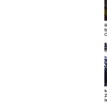
R
b
G
M
Z
l