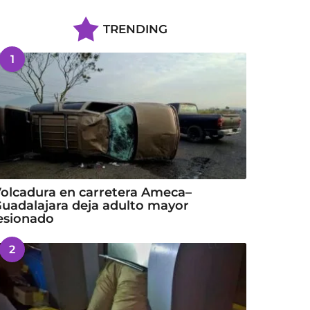
TRENDING
1
olcadura en carretera Ameca–
uadalajara deja adulto mayor
esionado
2