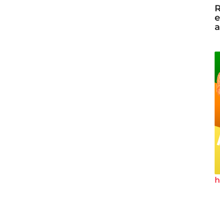
R
e
a
h