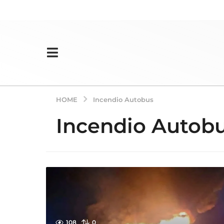
HOME
Incendio Autobus
Incendio Autob
108
0