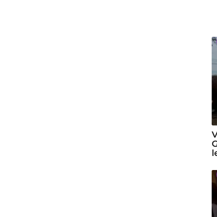
V
G
l