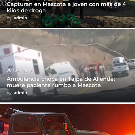
Capturan en Mascota a joven con más de 4
kilos de droga
by
admin
1.3k
0
Ambulancia choca en Talpa de Allende:
muere paciente rumbo a Mascota
by
admin