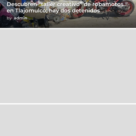
Descubren “taller creativo” de robamotos
en Tlajomulco; hay dos detenidos
by
admin