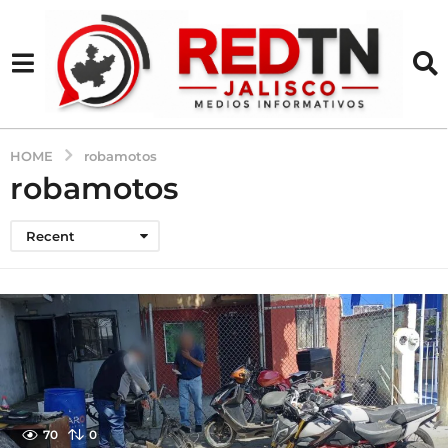
HOME
robamotos
robamotos
Recent
70
0