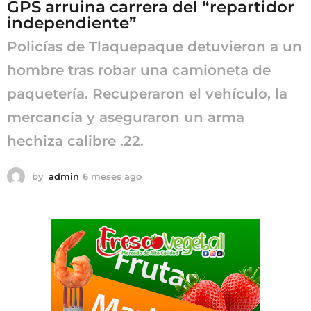
GPS arruina carrera del “repartidor
independiente”
Policías de Tlaquepaque detuvieron a un
hombre tras robar una camioneta de
paquetería. Recuperaron el vehículo, la
mercancía y aseguraron un arma
hechiza calibre .22.
by
admin
6 meses ago
6
m
e
s
e
s
a
g
o