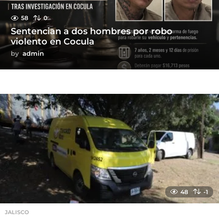
58
0
Sentencian a dos hombres por robo
violento en Cocula
by
admin
48
-1
JALISCO