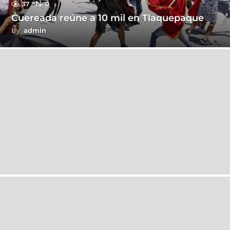
37
0
Cuereada reúne a 10 mil en Tlaquepaque
by
admin