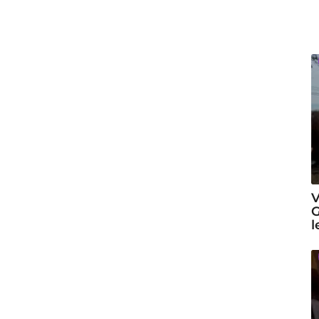
V
G
l