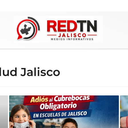
lud Jalisco
37
0