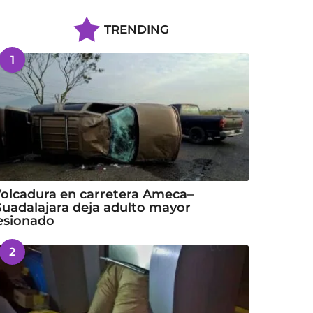
TRENDING
1
olcadura en carretera Ameca–
uadalajara deja adulto mayor
esionado
2