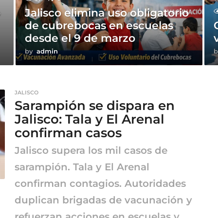
o
Jalisco elimina uso obligatorio
de cubrebocas en escuelas
desde el 9 de marzo
by
admin
b
JALISCO
Sarampión se dispara en
Jalisco: Tala y El Arenal
confirman casos
Jalisco supera los mil casos de
sarampión. Tala y El Arenal
confirman contagios. Autoridades
duplican brigadas de vacunación y
refuerzan acciones en escuelas y