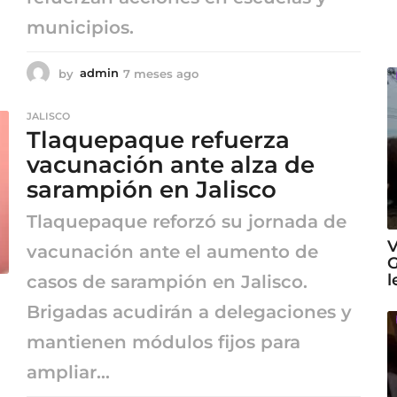
municipios.
by
admin
7 meses ago
7
m
e
JALISCO
s
Tlaquepaque refuerza
e
s
vacunación ante alza de
a
sarampión en Jalisco
g
o
Tlaquepaque reforzó su jornada de
V
vacunación ante el aumento de
G
l
casos de sarampión en Jalisco.
Brigadas acudirán a delegaciones y
mantienen módulos fijos para
ampliar...