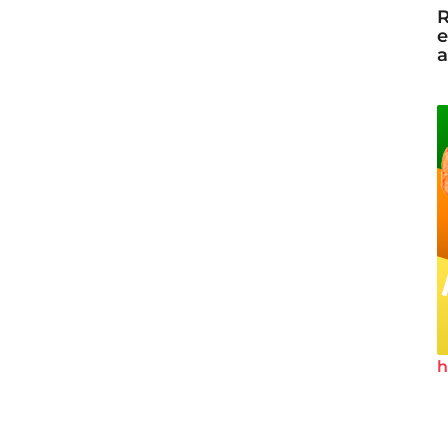
R
e
a
h