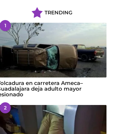
TRENDING
1
olcadura en carretera Ameca–
uadalajara deja adulto mayor
esionado
2