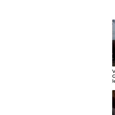
V
G
l