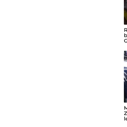
R
b
G
M
Z
l