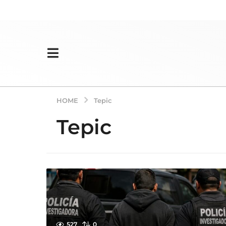
HOME
Tepic
Tepic
527
0