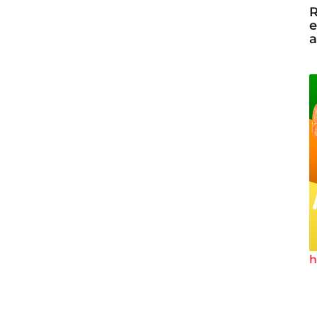
R
e
a
h