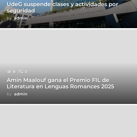
UdeG suspende clases y actividades por
seguridad
by
admin
8
0
Amin Maalouf gana el Premio FIL de
Literatura en Lenguas Romances 2025
by
admin