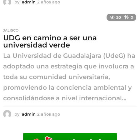
by
admin
2 años ago
2
a
ñ
20
0
o
s
JALISCO
a
UDG en camino a ser una
g
universidad verde
o
La Universidad de Guadalajara (UdeG) ha
adoptado una estrategia que involucra a
toda su comunidad universitaria,
promoviendo la conciencia ambiental y
consolidándose a nivel internacional...
by
admin
2 años ago
2
a
ñ
o
s