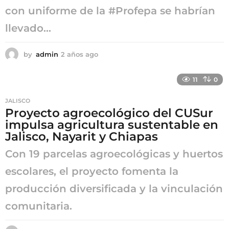
con uniforme de la #Profepa se habrían
llevado...
by
admin
2 años ago
2
a
ñ
11
0
o
s
JALISCO
a
Proyecto agroecológico del CUSur
g
impulsa agricultura sustentable en
o
Jalisco, Nayarit y Chiapas
Con 19 parcelas agroecológicas y huertos
escolares, el proyecto fomenta la
producción diversificada y la vinculación
comunitaria.