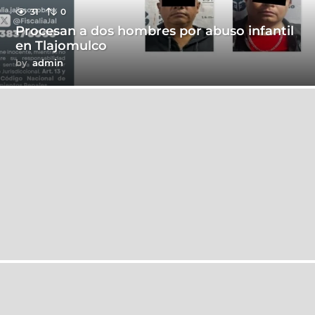
31
0
Procesan a dos hombres por abuso infantil
en Tlajomulco
by
admin