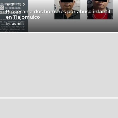
31
0
Procesan a dos hombres por abuso infantil
en Tlajomulco
by
admin