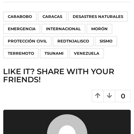
t
P
,
,
,
,
,
,
,
,
,
,
,
CARABOBO
CARACAS
DESASTRES NATURALES
a
g
EMERGENCIA
INTERNACIONAL
MORÓN
i
n
PROTECCIÓN CIVIL
REDTNJALISCO
SISMO
a
TERREMOTO
TSUNAMI
VENEZUELA
t
i
LIKE IT? SHARE WITH YOUR
o
FRIENDS!
n
0