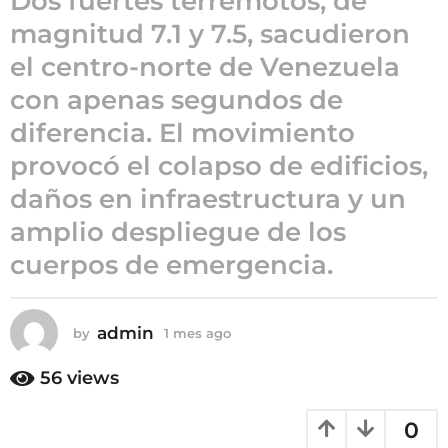
Dos fuertes terremotos, de
1
magnitud 7.1 y 7.5, sacudieron
m
e
el centro-norte de Venezuela
s
con apenas segundos de
a
g
diferencia. El movimiento
o
provocó el colapso de edificios,
daños en infraestructura y un
amplio despliegue de los
cuerpos de emergencia.
admin
by
1 mes ago
1
m
e
56
views
s
a
0
g
o