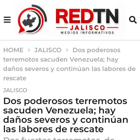
HOME
JALISCO
Dos poderosos
terremotos sacuden Venezuela; hay
daños severos y continúan las labores de
rescate
1
JALISCO
m
Dos poderosos terremotos
e
sacuden Venezuela; hay
s
daños severos y continúan
a
g
las labores de rescate
o