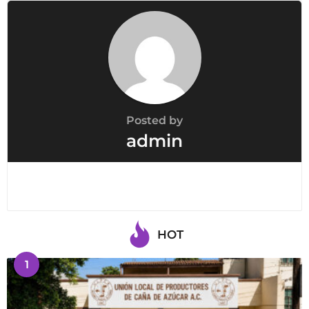
o
n
Posted by
admin
HOT
1