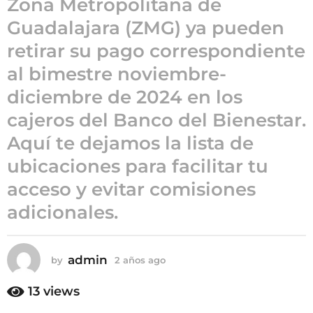
Zona Metropolitana de
a
Guadalajara (ZMG) ya pueden
ñ
retirar su pago correspondiente
o
s
al bimestre noviembre-
a
diciembre de 2024 en los
g
cajeros del Banco del Bienestar.
o
Aquí te dejamos la lista de
ubicaciones para facilitar tu
acceso y evitar comisiones
adicionales.
admin
by
2 años ago
2
a
ñ
13
views
o
s