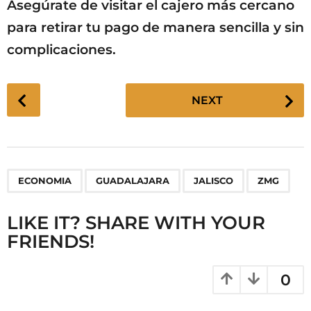
Asegúrate de visitar el cajero más cercano
para retirar tu pago de manera sencilla y sin
complicaciones.
P
NEXT
o
s
t
P
,
,
,
ECONOMIA
GUADALAJARA
JALISCO
ZMG
a
g
LIKE IT? SHARE WITH YOUR
i
FRIENDS!
n
a
t
0
i