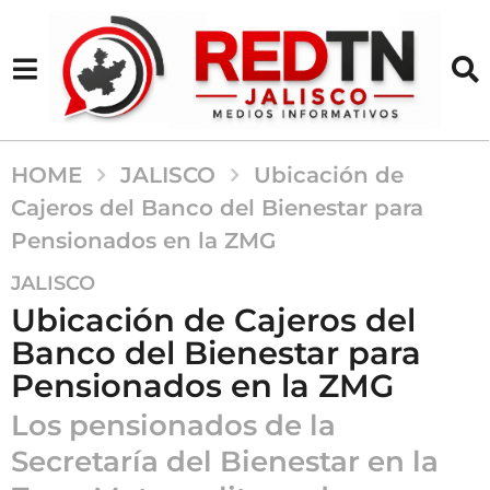
HOME
JALISCO
Ubicación de
Cajeros del Banco del Bienestar para
Pensionados en la ZMG
2
JALISCO
a
Ubicación de Cajeros del
ñ
Banco del Bienestar para
o
Pensionados en la ZMG
s
a
Los pensionados de la
g
Secretaría del Bienestar en la
o
2