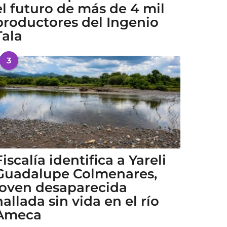
el futuro de más de 4 mil
productores del Ingenio
Tala
3
Fiscalía identifica a Yareli
Guadalupe Colmenares,
joven desaparecida
hallada sin vida en el río
Ameca