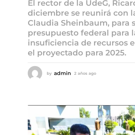
El rector de la UdeG, Rica
2
a
diciembre se reunirá con l
ñ
Claudia Sheinbaum, para s
o
presupuesto federal para l
s
a
insuficiencia de recursos 
g
el proyectado para 2025.
o
admin
by
2 años ago
2
a
ñ
o
s
a
g
o