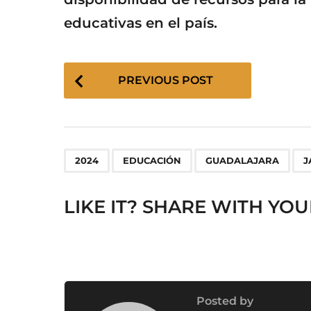
educativas en el país.
P
PREVIOUS POST
o
s
t
P
,
,
,
a
2024
EDUCACIÓN
GUADALAJARA
J
g
i
LIKE IT? SHARE WITH YOU
n
a
t
i
o
Posted by