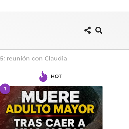
5: reunión con Claudia
HOT
1