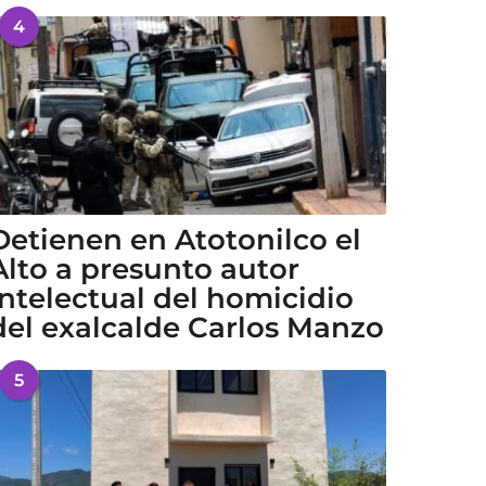
4
Detienen en Atotonilco el
Alto a presunto autor
intelectual del homicidio
del exalcalde Carlos Manzo
5