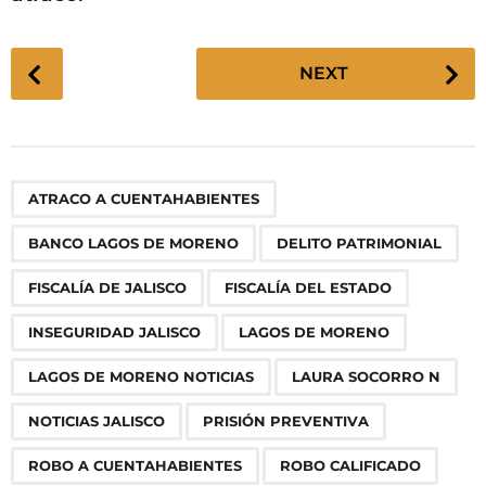
P
NEXT
o
s
t
P
,
,
,
,
,
,
,
,
,
,
,
,
,
,
ATRACO A CUENTAHABIENTES
a
g
BANCO LAGOS DE MORENO
DELITO PATRIMONIAL
i
n
FISCALÍA DE JALISCO
FISCALÍA DEL ESTADO
a
INSEGURIDAD JALISCO
LAGOS DE MORENO
t
i
LAGOS DE MORENO NOTICIAS
LAURA SOCORRO N
o
NOTICIAS JALISCO
PRISIÓN PREVENTIVA
n
ROBO A CUENTAHABIENTES
ROBO CALIFICADO