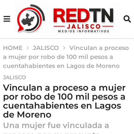
HOME
JALISCO
Vinculan a proceso
a mujer por robo de 100 mil pesos a
cuentahabientes en Lagos de Moreno
2
JALISCO
m
Vinculan a proceso a mujer
e
por robo de 100 mil pesos a
s
cuentahabientes en Lagos
e
s
de Moreno
a
Una mujer fue vinculada a
g
o