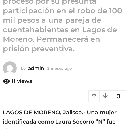
proceso por su presunta
2
participación en el robo de 100
m
mil pesos a una pareja de
e
s
cuentahabientes en Lagos de
e
Moreno. Permanecerá en
s
prisión preventiva.
a
g
o
admin
by
2 meses ago
2
m
e
11
views
s
e
0
s
a
g
LAGOS DE MORENO, Jalisco.- Una mujer
o
identificada como Laura Socorro “N” fue