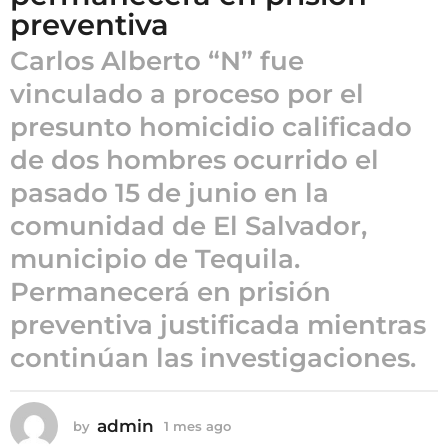
1
preventiva
m
e
Carlos Alberto “N” fue
s
vinculado a proceso por el
a
presunto homicidio calificado
g
o
de dos hombres ocurrido el
pasado 15 de junio en la
comunidad de El Salvador,
municipio de Tequila.
Permanecerá en prisión
preventiva justificada mientras
continúan las investigaciones.
admin
by
1 mes ago
1
m