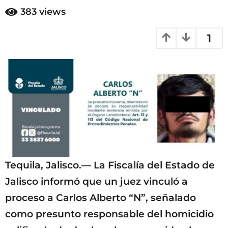
e
383
views
s
a
1
g
o
Tequila, Jalisco.— La Fiscalía del Estado de
Jalisco informó que un juez vinculó a
proceso a Carlos Alberto “N”, señalado
como presunto responsable del homicidio