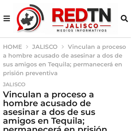
HOME
JALISCO
Vinculan a proceso
a hombre acusado de asesinar a dos de
sus amigos en Tequila; permanecerá en
prisión preventiva
1
JALISCO
m
Vinculan a proceso a
e
hombre acusado de
s
asesinar a dos de sus
a
g
amigos en Tequila;
o
permanecerá en prisión