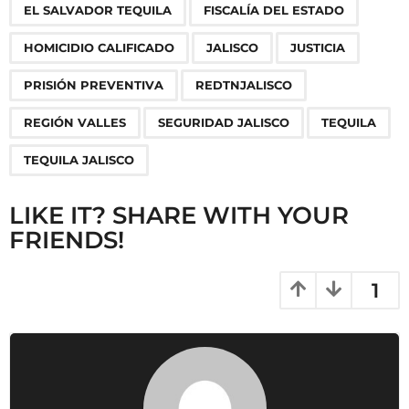
g
EL SALVADOR TEQUILA
FISCALÍA DEL ESTADO
i
n
HOMICIDIO CALIFICADO
JALISCO
JUSTICIA
a
PRISIÓN PREVENTIVA
REDTNJALISCO
t
i
REGIÓN VALLES
SEGURIDAD JALISCO
TEQUILA
o
TEQUILA JALISCO
n
LIKE IT? SHARE WITH YOUR
FRIENDS!
1