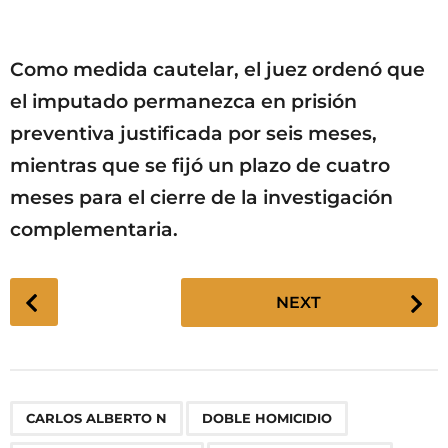
Como medida cautelar, el juez ordenó que
el imputado permanezca en prisión
preventiva justificada por seis meses,
mientras que se fijó un plazo de cuatro
meses para el cierre de la investigación
complementaria.
P
NEXT
o
s
t
P
,
,
,
,
,
,
,
,
,
,
,
,
CARLOS ALBERTO N
DOBLE HOMICIDIO
a