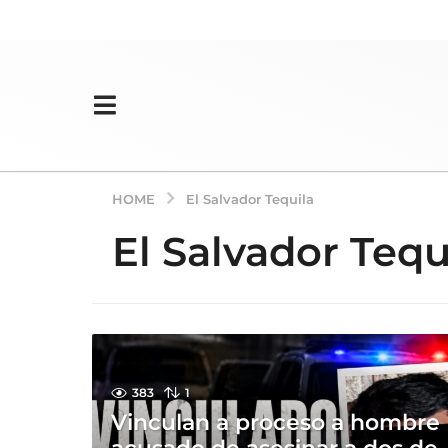
HOME
El Salvador Tequila
El Salvador Tequ
383
1
Vinculan a proceso a hombre