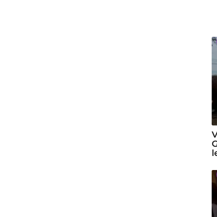
V
G
l