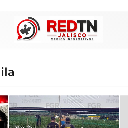
ila
72
0