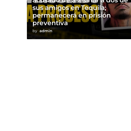
acusado de asesinar a dos de
sus amigos en Tequila;
permanecerá en prisión
preventiva
by
admin