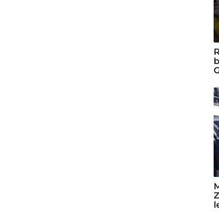
R
b
G
M
Z
l