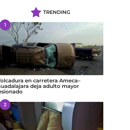
TRENDING
1
olcadura en carretera Ameca–
uadalajara deja adulto mayor
esionado
2