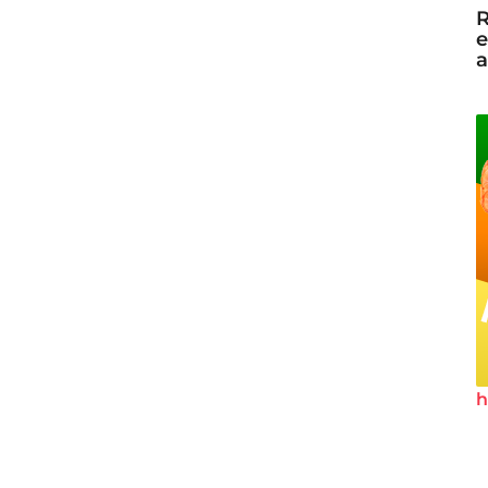
R
e
a
h