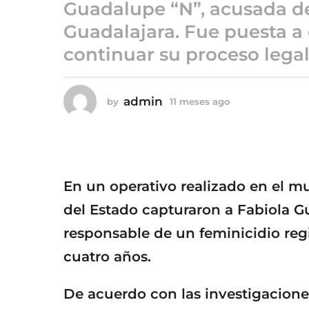
o
Guadalupe “N”, acusada de
1
Guadalajara. Fue puesta a 
1
continuar su proceso legal
m
e
s
admin
by
11 meses ago
1
e
1
s
m
a
e
g
s
e
o
s
En un operativo realizado en el mu
a
g
del Estado capturaron a Fabiola 
o
responsable de un feminicidio reg
cuatro años.
De acuerdo con las investigaciones