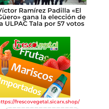
Víctor Ramírez Padilla «El
Güero» gana la elección de
la ULPAC Tala por 57 votos
ttps://frescovegetal.sicarx.shop/