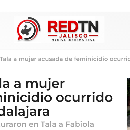
Tala a mujer acusada de feminicidio ocurri
la a mujer
inicidio ocurrido
dalajara
turaron en Tala a Fabiola