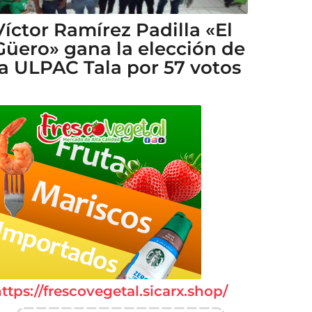
Víctor Ramírez Padilla «El
Güero» gana la elección de
la ULPAC Tala por 57 votos
ttps://frescovegetal.sicarx.shop/