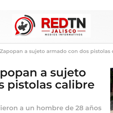
Zapopan a sujeto armado con dos pistolas c
popan a sujeto
pistolas calibre
vieron a un hombre de 28 años