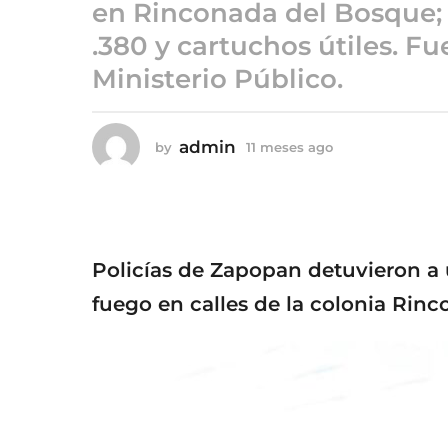
o
en Rinconada del Bosque; 
1
.380 y cartuchos útiles. Fu
1
Ministerio Público.
m
e
s
admin
by
11 meses ago
1
e
1
s
m
a
e
g
s
e
o
s
Policías de Zapopan detuvieron 
a
g
fuego en calles de la colonia Rin
o