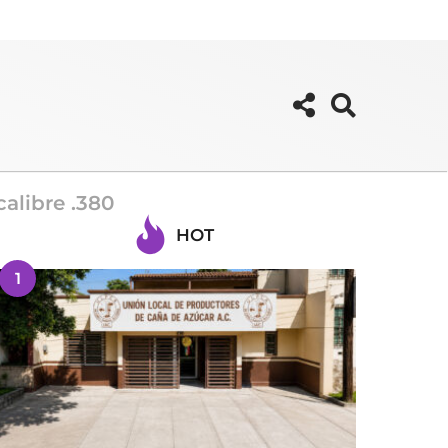
alibre .380
HOT
1