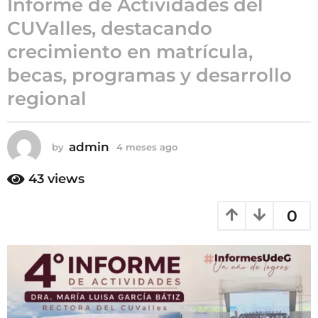
Informe de Actividades del
4
CUValles, destacando
m
crecimiento en matrícula,
e
s
becas, programas y desarrollo
e
regional
s
a
g
admin
by
4 meses ago
4
o
m
e
43
views
s
e
0
s
a
g
o