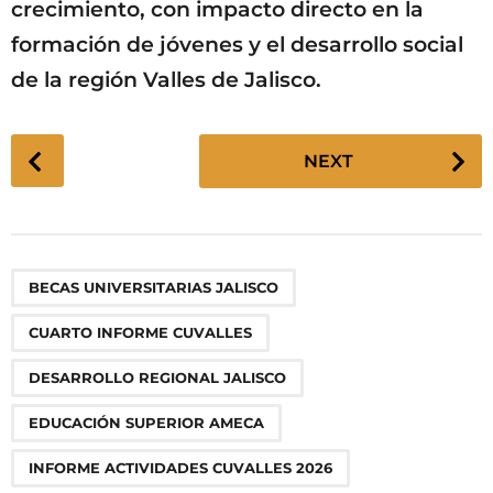
crecimiento, con impacto directo en la
formación de jóvenes y el desarrollo social
de la región Valles de Jalisco.
P
NEXT
o
s
t
P
,
,
,
,
,
,
,
,
,
BECAS UNIVERSITARIAS JALISCO
a
g
CUARTO INFORME CUVALLES
i
n
DESARROLLO REGIONAL JALISCO
a
EDUCACIÓN SUPERIOR AMECA
t
i
INFORME ACTIVIDADES CUVALLES 2026