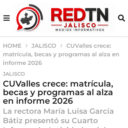
HOME
JALISCO
CUValles crece:
matrícula, becas y programas al alza en
informe 2026
4
JALISCO
m
CUValles crece: matrícula,
e
becas y programas al alza
s
en informe 2026
e
s
La rectora María Luisa García
a
Bátiz presentó su Cuarto
g
o