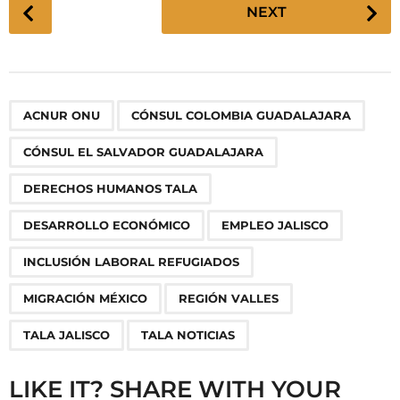
P
NEXT
o
s
t
P
,
,
,
,
,
,
,
,
,
,
ACNUR ONU
CÓNSUL COLOMBIA GUADALAJARA
a
g
CÓNSUL EL SALVADOR GUADALAJARA
i
n
DERECHOS HUMANOS TALA
a
DESARROLLO ECONÓMICO
EMPLEO JALISCO
t
i
INCLUSIÓN LABORAL REFUGIADOS
o
MIGRACIÓN MÉXICO
REGIÓN VALLES
n
TALA JALISCO
TALA NOTICIAS
LIKE IT? SHARE WITH YOUR