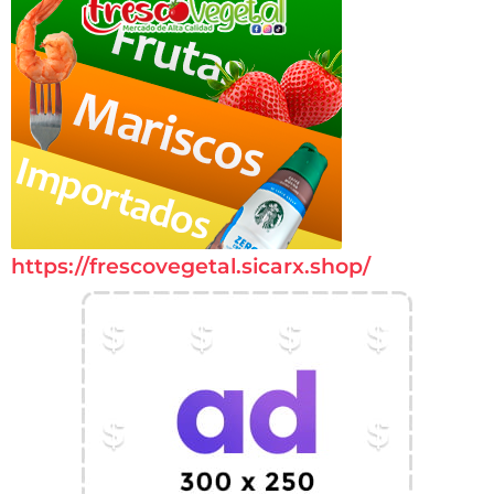
https://frescovegetal.sicarx.shop/