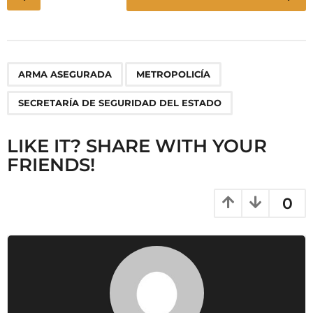
o
s
t
P
,
,
ARMA ASEGURADA
METROPOLICÍA
a
g
SECRETARÍA DE SEGURIDAD DEL ESTADO
i
n
LIKE IT? SHARE WITH YOUR
a
FRIENDS!
t
i
0
o
n