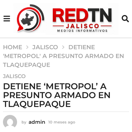
HOME
JALISCO
DETIENE
'METROPOL' A PRESUNTO ARMADO EN
TLAQUEPAQUE
1
JALISCO
0
DETIENE ‘METROPOL’ A
m
PRESUNTO ARMADO EN
e
TLAQUEPAQUE
s
e
s
admin
by
10 meses ago
1
a
0
g