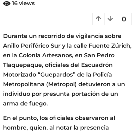
m
16
views
o
e
s
1
0
e
0
s
m
a
Durante un recorrido de vigilancia sobre
e
g
o
s
Anillo Periférico Sur y la calle Fuente Zúrich,
e
en la Colonia Artesanos, en San Pedro
s
Tlaquepaque, oficiales del Escuadrón
a
g
Motorizado “Guepardos” de la Policía
o
Metropolitana (Metropol) detuvieron a un
individuo por presunta portación de un
arma de fuego.
En el punto, los oficiales observaron al
hombre, quien, al notar la presencia