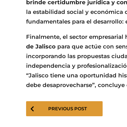
brinde certidumbre jurídica y con
la estabilidad social y económica de
fundamentales para el desarrollo: el
Finalmente, el sector empresarial
de Jalisco
para que actúe con sens
incorporando las propuestas ciuda
independencia y profesionalizació
“Jalisco tiene una oportunidad his
debe desaprovecharse”, concluye 
P
PREVIOUS POST
o
s