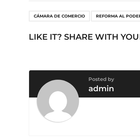
t
P
,
a
CÁMARA DE COMERCIO
REFORMA AL PODER
g
i
LIKE IT? SHARE WITH YOU
n
a
t
i
o
Posted by
n
admin