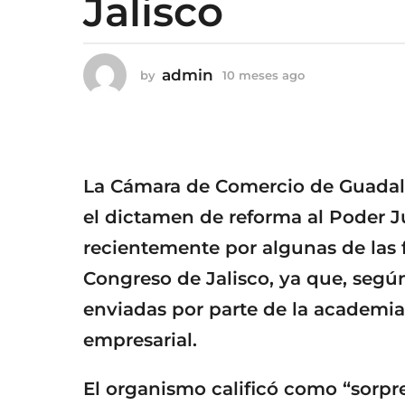
Jalisco
g
o
1
admin
0
by
10 meses ago
1
0
m
m
e
e
s
s
e
e
s
s
La Cámara de Comercio de Guadal
a
a
g
el dictamen de reforma al Poder J
g
o
recientemente por algunas de las f
o
Congreso de Jalisco, ya que, segú
enviadas por parte de la academia,
empresarial.
El organismo calificó como “sorpr