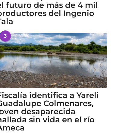
el futuro de más de 4 mil
productores del Ingenio
Tala
3
Fiscalía identifica a Yareli
Guadalupe Colmenares,
joven desaparecida
hallada sin vida en el río
Ameca