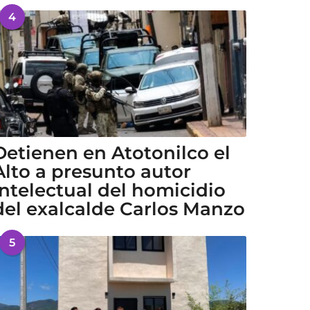
4
Detienen en Atotonilco el
Alto a presunto autor
intelectual del homicidio
del exalcalde Carlos Manzo
5