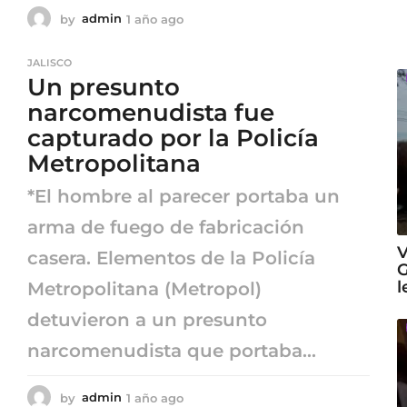
by
admin
1 año ago
1
a
ñ
JALISCO
o
Un presunto
a
g
narcomenudista fue
o
capturado por la Policía
Metropolitana
*El hombre al parecer portaba un
arma de fuego de fabricación
V
casera. Elementos de la Policía
G
l
Metropolitana (Metropol)
detuvieron a un presunto
narcomenudista que portaba...
by
admin
1 año ago
1