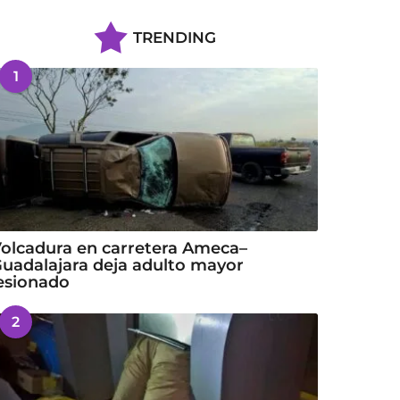
TRENDING
1
olcadura en carretera Ameca–
uadalajara deja adulto mayor
esionado
2