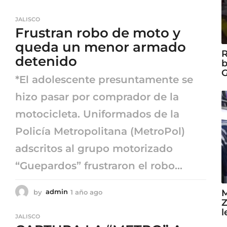
a
ñ
JALISCO
o
Frustran robo de moto y
a
g
queda un menor armado
R
o
detenido
b
G
*El adolescente presuntamente se
hizo pasar por comprador de la
motocicleta. Uniformados de la
Policía Metropolitana (MetroPol)
adscritos al grupo motorizado
“Guepardos” frustraron el robo...
M
by
admin
1 año ago
1
Z
a
l
ñ
JALISCO
o