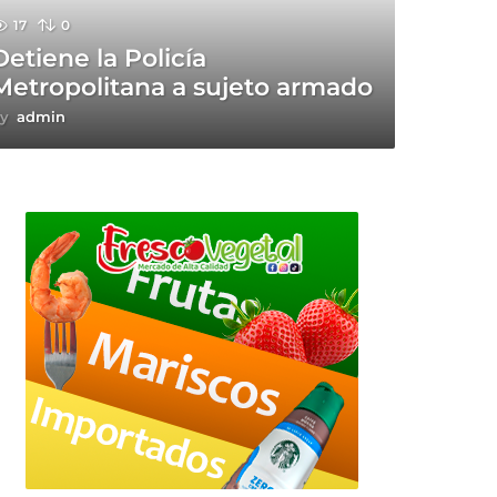
17
0
Detiene la Policía
Metropolitana a sujeto armado
y
admin