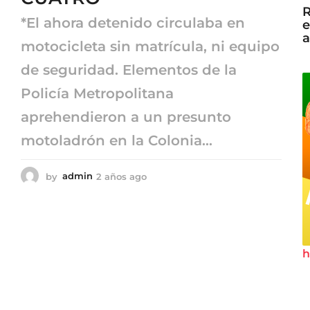
R
*El ahora detenido circulaba en
e
a
motocicleta sin matrícula, ni equipo
de seguridad. Elementos de la
Policía Metropolitana
aprehendieron a un presunto
motoladrón en la Colonia...
by
admin
2 años ago
2
a
ñ
o
s
a
h
g
o