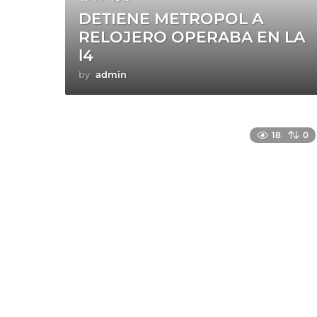
DETIENE METROPOL A
RELOJERO OPERABA EN LA
l4
by
admin
18
0