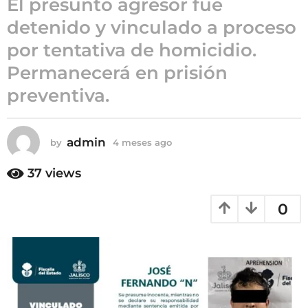
El presunto agresor fue
4
detenido y vinculado a proceso
m
por tentativa de homicidio.
e
s
Permanecerá en prisión
e
preventiva.
s
a
g
admin
by
4 meses ago
4
o
m
e
37
views
s
e
0
s
a
g
o