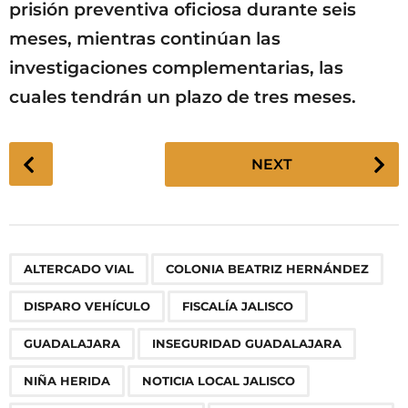
prisión preventiva oficiosa durante seis
meses, mientras continúan las
investigaciones complementarias, las
cuales tendrán un plazo de tres meses.
P
NEXT
o
s
t
P
,
,
,
,
,
,
,
,
,
ALTERCADO VIAL
COLONIA BEATRIZ HERNÁNDEZ
a
g
DISPARO VEHÍCULO
FISCALÍA JALISCO
i
n
GUADALAJARA
INSEGURIDAD GUADALAJARA
a
NIÑA HERIDA
NOTICIA LOCAL JALISCO
t