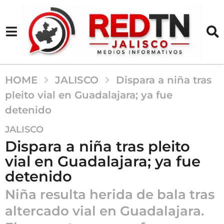
HOME
JALISCO
Dispara a niña tras
pleito vial en Guadalajara; ya fue
detenido
4
JALISCO
m
Dispara a niña tras pleito
e
vial en Guadalajara; ya fue
s
detenido
e
s
Niña resulta herida de bala tras
a
altercado vial en Guadalajara.
g
o