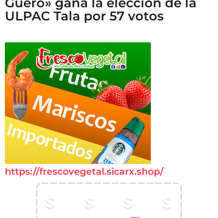
Güero» gana la elección de la
ULPAC Tala por 57 votos
https://frescovegetal.sicarx.shop/