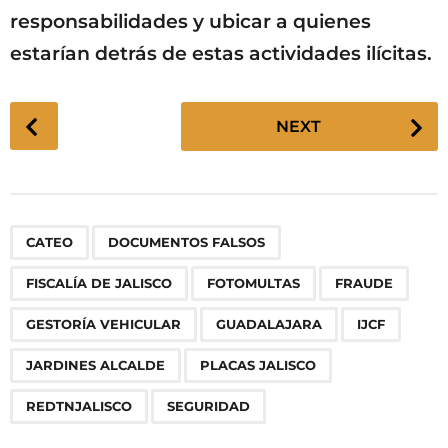
responsabilidades y ubicar a quienes
estarían detrás de estas actividades ilícitas.
P
NEXT
o
s
t
P
,
,
,
,
,
,
,
,
,
,
,
CATEO
DOCUMENTOS FALSOS
a
g
FISCALÍA DE JALISCO
FOTOMULTAS
FRAUDE
i
n
GESTORÍA VEHICULAR
GUADALAJARA
IJCF
a
JARDINES ALCALDE
PLACAS JALISCO
t
i
REDTNJALISCO
SEGURIDAD
o