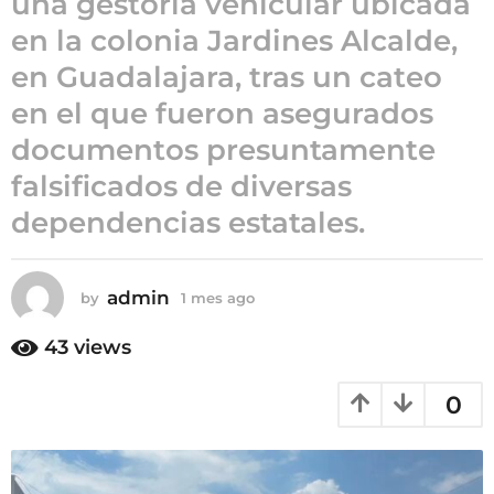
una gestoría vehicular ubicada
e
en la colonia Jardines Alcalde,
s
en Guadalajara, tras un cateo
a
g
en el que fueron asegurados
o
documentos presuntamente
falsificados de diversas
dependencias estatales.
admin
by
1 mes ago
1
m
e
43
views
s
a
0
g
o