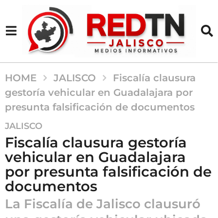
HOME
JALISCO
Fiscalía clausura
gestoría vehicular en Guadalajara por
presunta falsificación de documentos
1
JALISCO
m
Fiscalía clausura gestoría
e
vehicular en Guadalajara
s
por presunta falsificación de
a
g
documentos
o
La Fiscalía de Jalisco clausuró
1
m