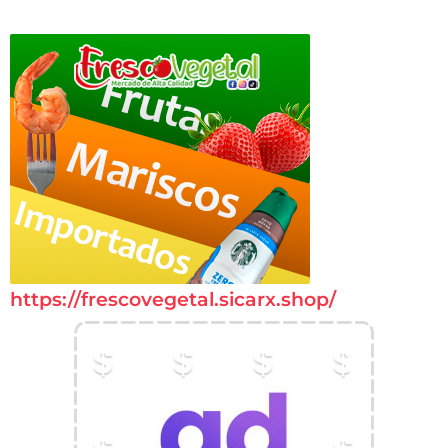
https://frescovegetal.sicarx.shop/