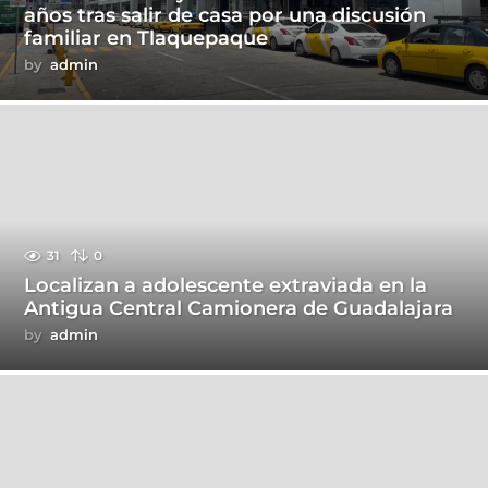
años tras salir de casa por una discusión
familiar en Tlaquepaque
by
admin
31
0
Localizan a adolescente extraviada en la
Antigua Central Camionera de Guadalajara
by
admin