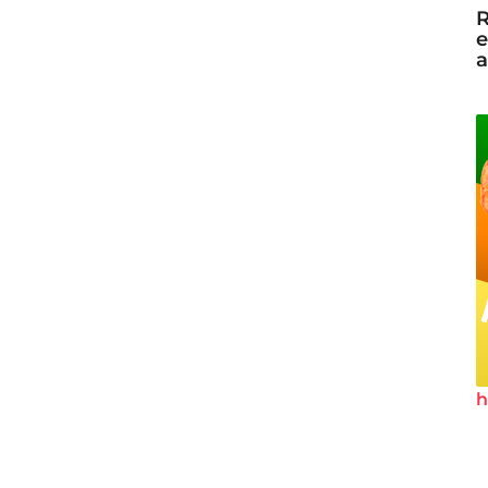
R
e
a
h