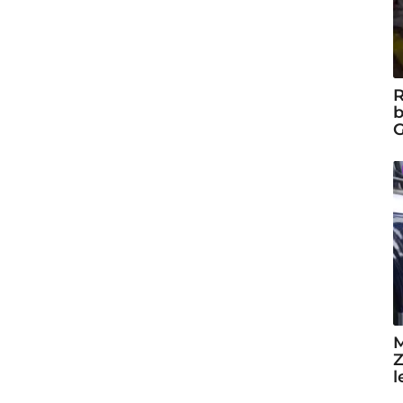
R
b
G
M
Z
l