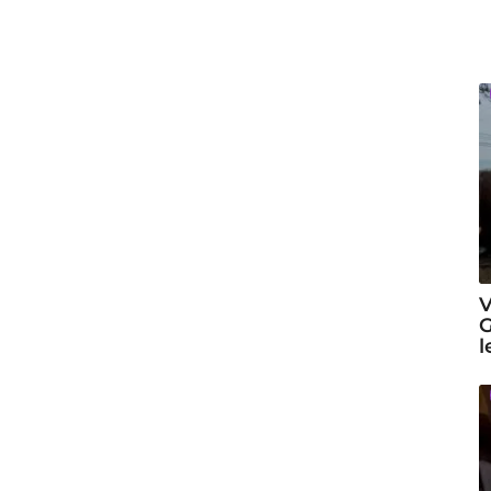
V
G
l