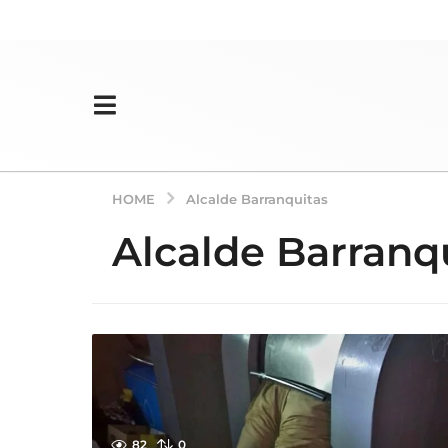
HOME
Alcalde Barranquitas
Alcalde Barranq
82
0