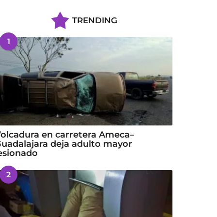
TRENDING
1
olcadura en carretera Ameca–
uadalajara deja adulto mayor
esionado
2