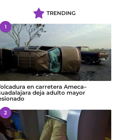
TRENDING
1
olcadura en carretera Ameca–
uadalajara deja adulto mayor
esionado
2