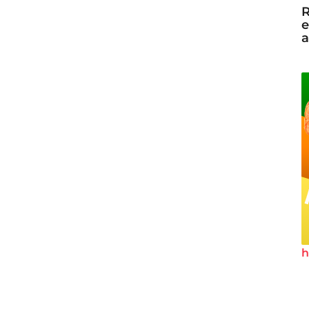
R
e
a
h