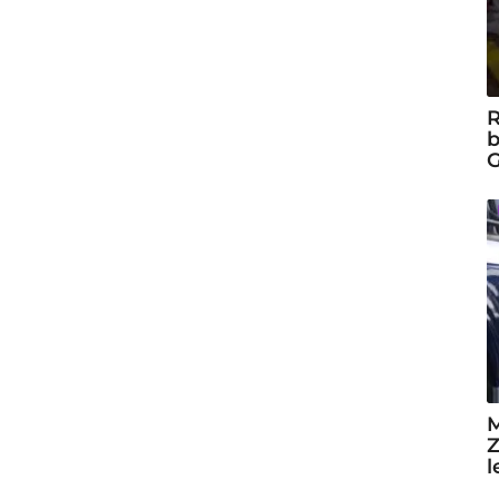
R
b
G
M
Z
l