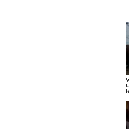
V
G
l