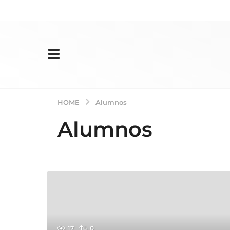
HOME
Alumnos
Alumnos
17
0