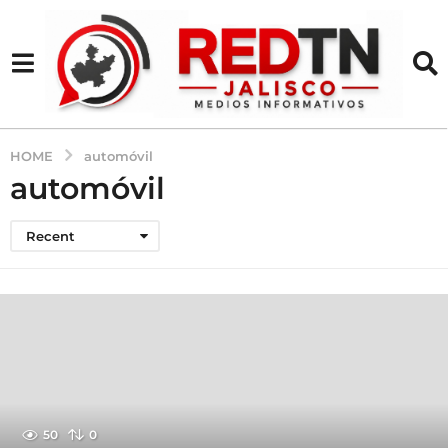
HOME
automóvil
automóvil
Recent
50
0