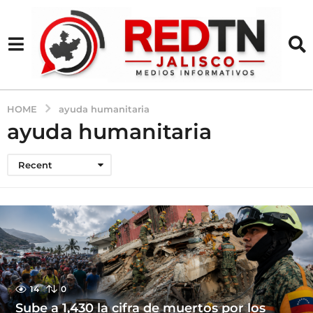
HOME
ayuda humanitaria
ayuda humanitaria
Recent
14
0
Sube a 1,430 la cifra de muertos por los