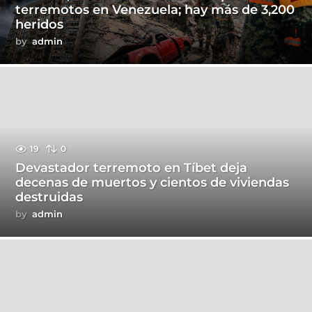
terremotos en Venezuela; hay más de 3,200
heridos
by
admin
19
0
Devastador terremoto en Tíbet deja
decenas de muertos y cientos de viviendas
destruidas
by
admin