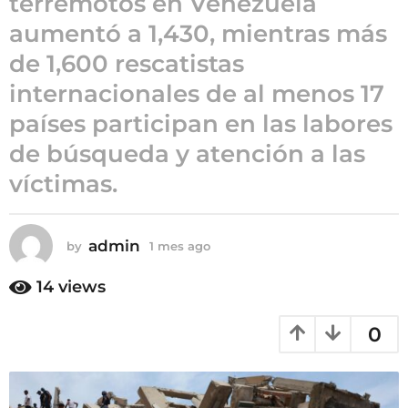
terremotos en Venezuela
e
aumentó a 1,430, mientras más
s
de 1,600 rescatistas
a
g
internacionales de al menos 17
o
países participan en las labores
de búsqueda y atención a las
víctimas.
admin
by
1 mes ago
1
m
e
14
views
s
a
0
g
o