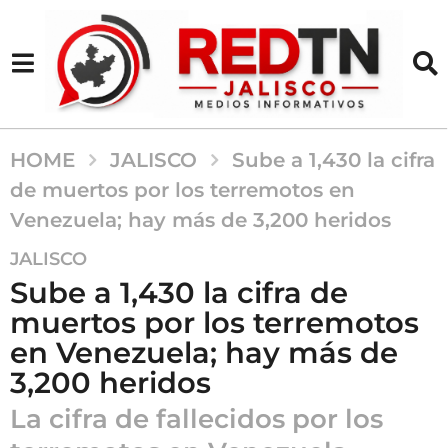
HOME
JALISCO
Sube a 1,430 la cifra
de muertos por los terremotos en
Venezuela; hay más de 3,200 heridos
1
JALISCO
m
Sube a 1,430 la cifra de
e
muertos por los terremotos
s
en Venezuela; hay más de
a
g
3,200 heridos
o
La cifra de fallecidos por los
1
m