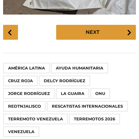
P
NEXT
o
s
t
P
,
,
,
,
,
,
,
,
,
,
,
AMÉRICA LATINA
AYUDA HUMANITARIA
a
g
CRUZ ROJA
DELCY RODRÍGUEZ
i
n
JORGE RODRÍGUEZ
LA GUAIRA
ONU
a
REDTNJALISCO
RESCATISTAS INTERNACIONALES
t
i
TERREMOTO VENEZUELA
TERREMOTOS 2026
o
VENEZUELA
n