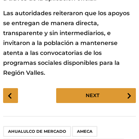
Las autoridades reiteraron que los apoyos
se entregan de manera directa,
transparente y sin intermediarios, e
invitaron a la población a mantenerse
atenta a las convocatorias de los
programas sociales disponibles para la
Región Valles.
P
NEXT
o
s
t
P
,
,
,
,
,
,
,
,
,
,
,
AHUALULCO DE MERCADO
AMECA
a