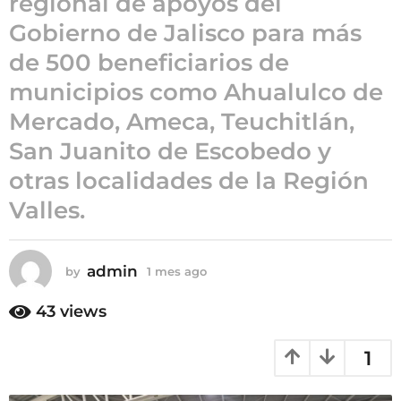
regional de apoyos del
e
Gobierno de Jalisco para más
s
de 500 beneficiarios de
a
g
municipios como Ahualulco de
o
Mercado, Ameca, Teuchitlán,
San Juanito de Escobedo y
otras localidades de la Región
Valles.
admin
by
1 mes ago
1
m
e
43
views
s
a
1
g
o