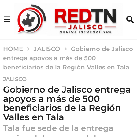
HOME
JALISCO
Gobierno de Jalisco
entrega apoyos a más de 500
beneficiarios de la Región Valles en Tala
1
JALISCO
m
Gobierno de Jalisco entrega
e
apoyos a más de 500
s
beneficiarios de la Región
a
g
Valles en Tala
o
Tala fue sede de la entrega
1
m