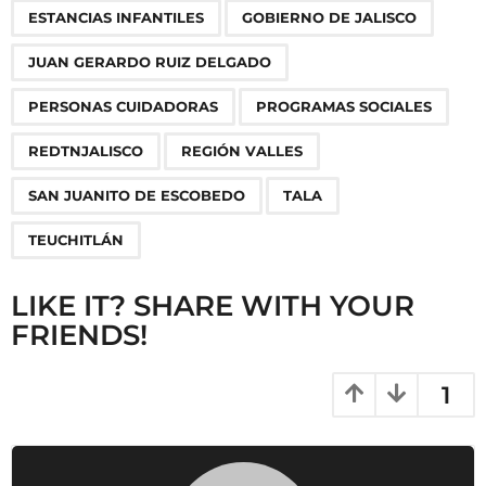
g
ESTANCIAS INFANTILES
GOBIERNO DE JALISCO
i
n
JUAN GERARDO RUIZ DELGADO
a
PERSONAS CUIDADORAS
PROGRAMAS SOCIALES
t
i
REDTNJALISCO
REGIÓN VALLES
o
SAN JUANITO DE ESCOBEDO
TALA
n
TEUCHITLÁN
LIKE IT? SHARE WITH YOUR
FRIENDS!
1