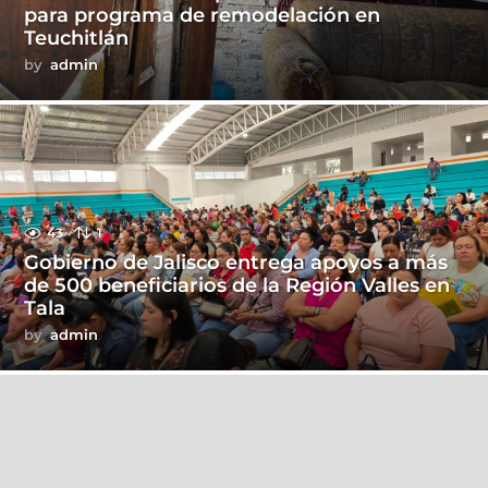
para programa de remodelación en
Teuchitlán
by
admin
43
1
Gobierno de Jalisco entrega apoyos a más
de 500 beneficiarios de la Región Valles en
Tala
by
admin