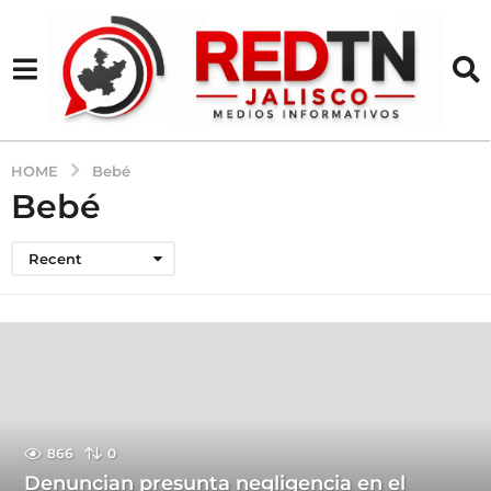
HOME
Bebé
Bebé
Recent
866
0
Denuncian presunta negligencia en el