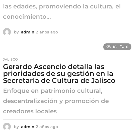
las edades, promoviendo la cultura, el
conocimiento...
by
admin
2 años ago
2
a
ñ
18
0
o
s
JALISCO
a
Gerardo Ascencio detalla las
g
prioridades de su gestión en la
o
Secretaría de Cultura de Jalisco
Enfoque en patrimonio cultural,
descentralización y promoción de
creadores locales
by
admin
2 años ago
2
a