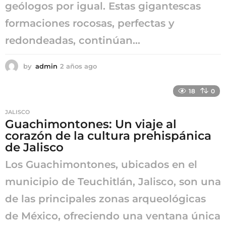
geólogos por igual. Estas gigantescas
formaciones rocosas, perfectas y
redondeadas, continúan...
by
admin
2 años ago
2
a
ñ
18
0
o
s
JALISCO
a
Guachimontones: Un viaje al
g
corazón de la cultura prehispánica
o
de Jalisco
Los Guachimontones, ubicados en el
municipio de Teuchitlán, Jalisco, son una
de las principales zonas arqueológicas
de México, ofreciendo una ventana única