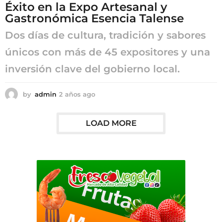
Éxito en la Expo Artesanal y
g
Gastronómica Esencia Talense
o
Dos días de cultura, tradición y sabores
únicos con más de 45 expositores y una
inversión clave del gobierno local.
by
admin
2 años ago
2
a
ñ
o
LOAD MORE
s
a
g
o