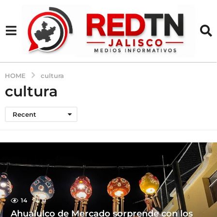
HOME
cultura
cultura
Recent
14
0
Ahualulco de Mercado sorprende con los