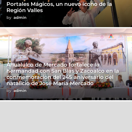
Portales Mágicos, un nuevo ícono de la
Región Valles
by
admin
5
0
Ahualulco de Mercado fortalece la
hermandad con San Blas y Zacoalco en la
conmemoración del 245 aniversario del
natalicio de José María Mercado
by
admin