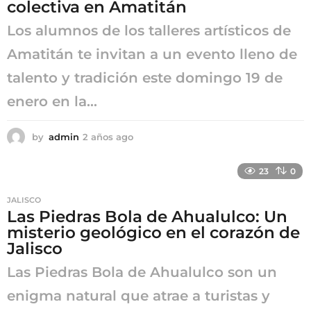
colectiva en Amatitán
o
Los alumnos de los talleres artísticos de
Amatitán te invitan a un evento lleno de
talento y tradición este domingo 19 de
enero en la...
by
admin
2 años ago
2
a
ñ
23
0
o
s
JALISCO
a
Las Piedras Bola de Ahualulco: Un
g
misterio geológico en el corazón de
o
Jalisco
Las Piedras Bola de Ahualulco son un
enigma natural que atrae a turistas y