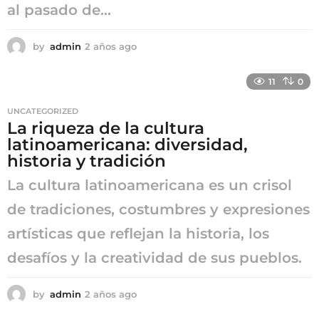
al pasado de...
by
admin
2 años ago
2
a
ñ
11
0
o
s
UNCATEGORIZED
a
La riqueza de la cultura
g
latinoamericana: diversidad,
o
historia y tradición
La cultura latinoamericana es un crisol
de tradiciones, costumbres y expresiones
artísticas que reflejan la historia, los
desafíos y la creatividad de sus pueblos.
by
admin
2 años ago
2
a