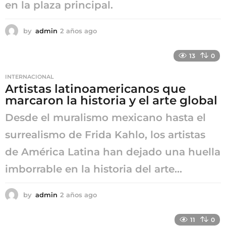
en la plaza principal.
by
admin
2 años ago
2
a
ñ
13
0
o
s
INTERNACIONAL
a
Artistas latinoamericanos que
g
marcaron la historia y el arte global
o
Desde el muralismo mexicano hasta el
surrealismo de Frida Kahlo, los artistas
de América Latina han dejado una huella
imborrable en la historia del arte...
by
admin
2 años ago
2
a
ñ
11
0
o