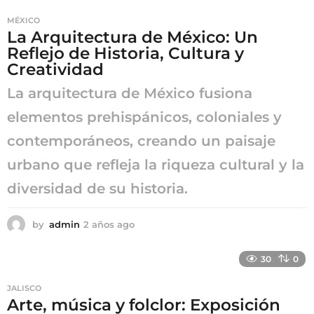
s
MÉXICO
a
La Arquitectura de México: Un
g
Reflejo de Historia, Cultura y
o
Creatividad
La arquitectura de México fusiona
elementos prehispánicos, coloniales y
contemporáneos, creando un paisaje
urbano que refleja la riqueza cultural y la
diversidad de su historia.
by
admin
2 años ago
2
a
ñ
30
0
o
s
JALISCO
a
Arte, música y folclor: Exposición
g