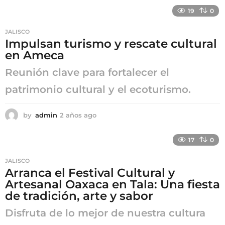
ñ
19
0
o
s
JALISCO
a
Impulsan turismo y rescate cultural
g
en Ameca
o
Reunión clave para fortalecer el
patrimonio cultural y el ecoturismo.
by
admin
2 años ago
2
a
ñ
17
0
o
s
JALISCO
a
Arranca el Festival Cultural y
g
Artesanal Oaxaca en Tala: Una fiesta
o
de tradición, arte y sabor
Disfruta de lo mejor de nuestra cultura