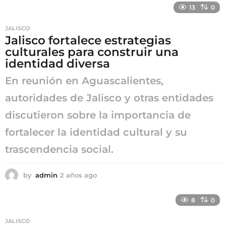
ñ
13
0
o
s
JALISCO
a
Jalisco fortalece estrategias
g
culturales para construir una
o
identidad diversa
En reunión en Aguascalientes,
autoridades de Jalisco y otras entidades
discutieron sobre la importancia de
fortalecer la identidad cultural y su
trascendencia social.
by
admin
2 años ago
2
a
ñ
8
0
o
s
JALISCO
a