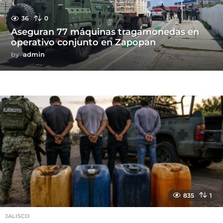
36
0
Aseguran 77 máquinas tragamonedas en
operativo conjunto en Zapopan
by
admin
835
1
JALISCO