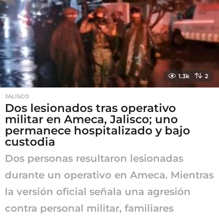
g
o
1.3k
2
JALISCO
Dos lesionados tras operativo
militar en Ameca, Jalisco; uno
permanece hospitalizado y bajo
custodia
Dos personas resultaron lesionadas
durante un operativo en Ameca. Mientras
la versión oficial señala una agresión
contra personal militar, familiares