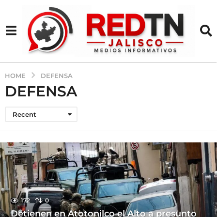
HOME
DEFENSA
DEFENSA
Recent
172
0
Detienen en Atotonilco el Alto a presunto