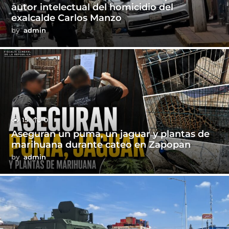
autor intelectual del homicidio del
exalcalde Carlos Manzo
by
admin
15
0
Aseguran un puma, un jaguar y plantas de
marihuana durante cateo en Zapopan
by
admin