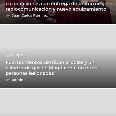
corporaciones con entrega de uniformes,
radiocomunicación y nuevo equipamiento
by
Juan Carlos Ramirez
2
0
Fuertes vientos derriban árboles y un
cilindro de gas en Magdalena; no hubo
personas lesionadas
by
admin