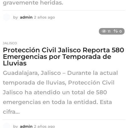
gravemente heridas.
by
admin
2 años ago
2
a
ñ
11
0
o
s
JALISCO
a
Protección Civil Jalisco Reporta 580
g
Emergencias por Temporada de
o
Lluvias
Guadalajara, Jalisco – Durante la actual
temporada de lluvias, Protección Civil
Jalisco ha atendido un total de 580
emergencias en toda la entidad. Esta
cifra...
by
admin
2 años ago
2