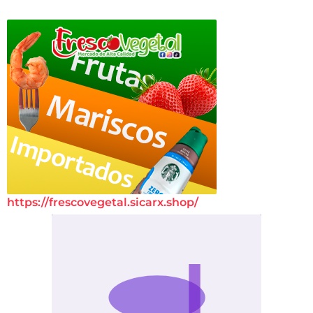
https://frescovegetal.sicarx.shop/