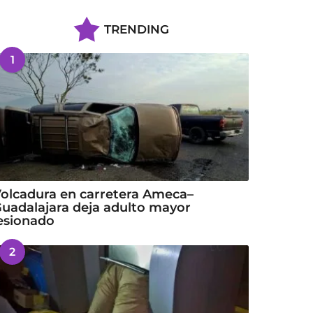
TRENDING
1
olcadura en carretera Ameca–
uadalajara deja adulto mayor
esionado
2