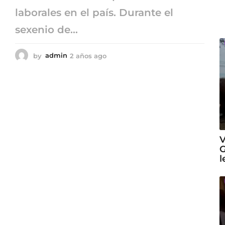
laborales en el país. Durante el
sexenio de...
by
admin
2 años ago
2
a
ñ
o
s
a
g
o
V
G
l