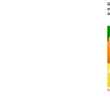
R
e
a
h