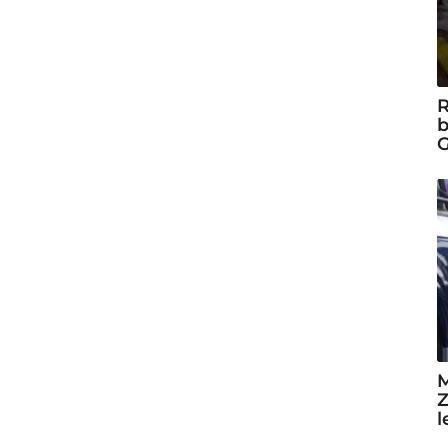
R
b
G
M
Z
l