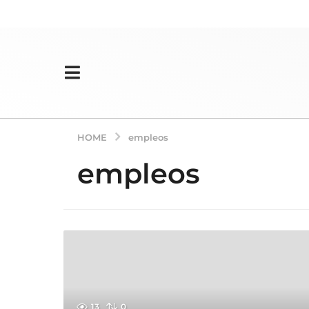
HOME
empleos
empleos
13
0