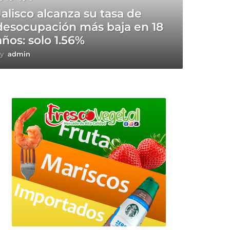
Jalisco alcanza su tasa de
desocupación más baja en 18
años: solo 1.56%
y
admin