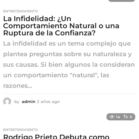
o
s
ENTRETENIMIENTO
a
La Infidelidad: ¿Un
g
Comportamiento Natural o una
o
Ruptura de la Confianza?
La infidelidad es un tema complejo que
plantea preguntas sobre su naturaleza y
sus causas. Si bien algunos la consideran
un comportamiento "natural", las
razones...
by
admin
2 años ago
2
a
ñ
14
0
o
s
ENTRETENIMIENTO
a
Rodrigo Prieto Debuta como
g