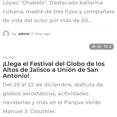
López "Chabelo". Destacada bailarina
cubana, madre de tres hijos y compañera
de vida del actor por más de 50...
by
admin
2 años ago
2
a
ñ
20
0
o
s
JALISCO
a
¡Llega el Festival del Globo de los
g
Altos de Jalisco a Unión de San
o
Antonio!
Del 20 al 22 de diciembre, disfruta de
globos aerostáticos, actividades
navideñas y más en el Parque Verde
Manuel J. Clouthier.