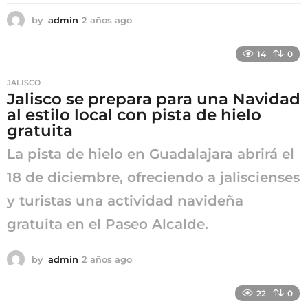
by
admin
2 años ago
2
a
ñ
14
0
o
s
JALISCO
a
Jalisco se prepara para una Navidad
g
al estilo local con pista de hielo
o
gratuita
La pista de hielo en Guadalajara abrirá el
18 de diciembre, ofreciendo a jaliscienses
y turistas una actividad navideña
gratuita en el Paseo Alcalde.
by
admin
2 años ago
2
a
ñ
22
0
o