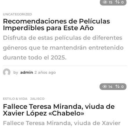
15
0
o
s
UNCATEGORIZED
a
Recomendaciones de Películas
g
Imperdibles para Este Año
o
Disfruta de estas películas de diferentes
géneros que te mantendrán entretenido
durante todo el 2025.
by
admin
2 años ago
2
a
ñ
14
0
o
s
ESTILO & VIDA
,
JALISCO
a
Fallece Teresa Miranda, viuda de
g
o
Xavier López «Chabelo»
Fallece Teresa Miranda, viuda de Xavier