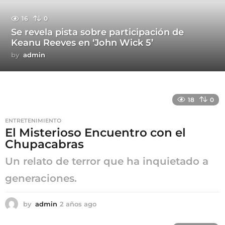
16
0
Se revela pista sobre participación de
Keanu Reeves en ‘John Wick 5’
by
admin
18
0
ENTRETENIMIENTO
El Misterioso Encuentro con el
Chupacabras
Un relato de terror que ha inquietado a
generaciones.
by
admin
2 años ago
2
a
ñ