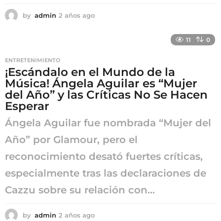
by
admin
2 años ago
2
a
ñ
11
0
o
s
ENTRETENIMIENTO
a
¡Escándalo en el Mundo de la
g
Música! Ángela Aguilar es “Mujer
o
del Año” y las Críticas No Se Hacen
Esperar
Ángela Aguilar fue nombrada “Mujer del
Año” por Glamour, pero el
reconocimiento desató fuertes críticas,
especialmente tras las declaraciones de
Cazzu sobre su relación con...
by
admin
2 años ago
2