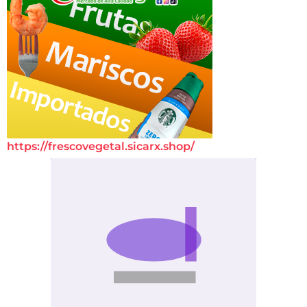
https://frescovegetal.sicarx.shop/