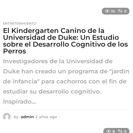
a
ñ
10
0
o
s
ENTRETENIMIENTO
a
El Kindergarten Canino de la
g
Universidad de Duke: Un Estudio
o
sobre el Desarrollo Cognitivo de los
Perros
Investigadores de la Universidad de
Duke han creado un programa de "jardín
de infancia" para cachorros con el fin de
estudiar su desarrollo cognitivo.
Inspirado...
by
admin
2 años ago
2
a
ñ
8
0