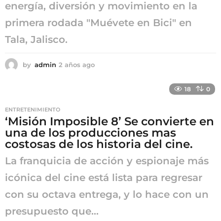
energía, diversión y movimiento en la
primera rodada "Muévete en Bici" en
Tala, Jalisco.
by
admin
2 años ago
2
a
ñ
18
0
o
s
ENTRETENIMIENTO
a
‘Misión Imposible 8’ Se convierte en
g
una de los producciones mas
o
costosas de los historia del cine.
La franquicia de acción y espionaje más
icónica del cine está lista para regresar
con su octava entrega, y lo hace con un
presupuesto que...