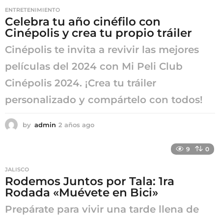
s
ENTRETENIMIENTO
a
Celebra tu año cinéfilo con
g
Cinépolis y crea tu propio tráiler
o
Cinépolis te invita a revivir las mejores
películas del 2024 con Mi Peli Club
Cinépolis 2024. ¡Crea tu tráiler
personalizado y compártelo con todos!
by
admin
2 años ago
2
a
ñ
9
0
o
s
JALISCO
a
Rodemos Juntos por Tala: 1ra
g
Rodada «Muévete en Bici»
o
Prepárate para vivir una tarde llena de