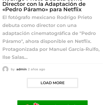
Director con la Adaptación de
o
«Pedro Páramo» para Netflix
El fotógrafo mexicano Rodrigo Prieto
debuta como director con una
adaptación cinematográfica de "Pedro
Páramo", ahora disponible en Netflix.
Protagonizada por Manuel García-Rulfo,
Ilse Salas...
by
admin
2 años ago
2
a
ñ
o
LOAD MORE
s
a
g
o