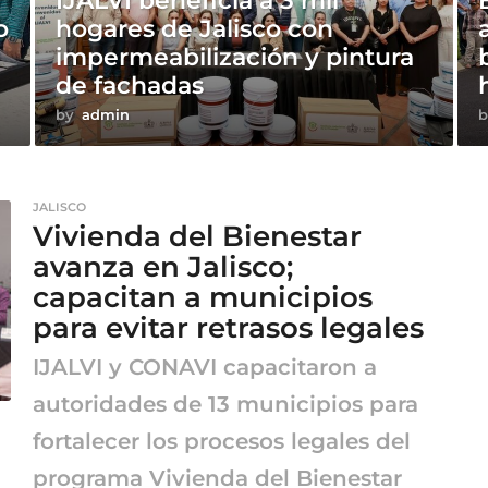
IJALVI beneficia a 3 mil
o
hogares de Jalisco con
e
impermeabilización y pintura
de fachadas
by
admin
b
JALISCO
Vivienda del Bienestar
avanza en Jalisco;
capacitan a municipios
para evitar retrasos legales
IJALVI y CONAVI capacitaron a
autoridades de 13 municipios para
fortalecer los procesos legales del
programa Vivienda del Bienestar