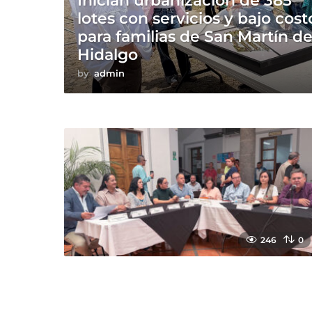
Inician urbanización de 385
lotes con servicios y bajo cost
para familias de San Martín d
Hidalgo
by
admin
246
0