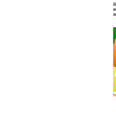
R
e
a
h