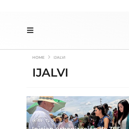
HOME
IJALVI
IJALVI
89
0