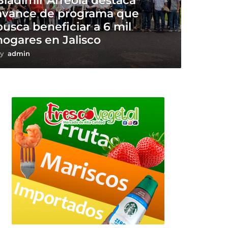
Bladimir Arreola destaca
avance de programa que
busca beneficiar a 6 mil
hogares en Jalisco
y
admin