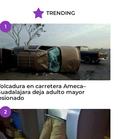
TRENDING
1
olcadura en carretera Ameca–
uadalajara deja adulto mayor
esionado
2