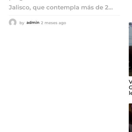
Jalisco, que contempla más de 2...
by
admin
2 meses ago
2
m
e
s
e
s
a
g
o
V
G
l