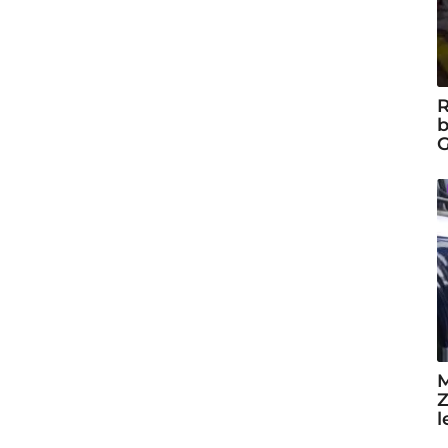
R
b
G
M
Z
l