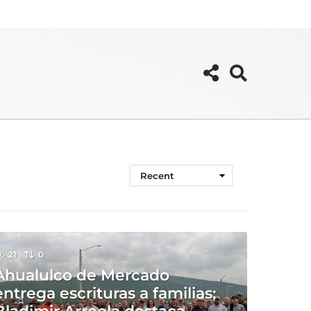
Recent
21
0
Ahualulco de Mercado
entrega escrituras a familias;